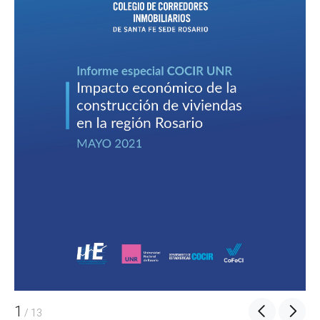
1
/
13