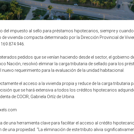
ago del impuesto al sello para préstamos hipotecarios, siempre y cuand
o de vivienda compacta determinado por la Dirección Provincial de Vivi
 169.874.946.
terados pedidos que se venían haciendo desde el sector, el gobierno de 
co Nación, resolvió eliminar la carga tributaria de sellado para los pr
 nuevo requerimiento para la evaluación de la unidad habitacional.
ctamente el acceso a la vivienda propia y reduce de la carga tributaria
isión que se hará extensiva a todos los créditos hipotecarios adquirid
denta de COCIR, Gabriela Ortíz de Urbina.
exels.com
ta de una herramienta clave para facilitar el acceso al crédito hipotecario
de una propiedad. “La eliminación de este tributo alivia significativamen