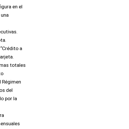
igura en el
e una
ecutivas.
ta.
 “Crédito a
arjeta.
umas totales
to
al Régimen
os del
o por la
ra
mensuales