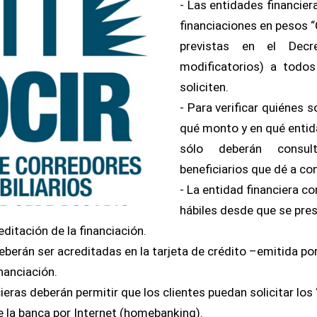
- Las entidades financier
financiaciones en pesos “
previstas en el Dec
modificatorios) a todos
soliciten.
- Para verificar quiénes s
qué monto y en qué entid
sólo deberán consul
beneficiarios que dé a con
- La entidad financiera c
hábiles desde que se pres
editación de la financiación.
eberán ser acreditadas en la tarjeta de crédito –emitida po
inanciación.
ieras deberán permitir que los clientes puedan solicitar los
e la banca por Internet (homebanking).