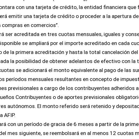
contara con una tarjeta de crédito, la entidad financiera que f
erá emitir una tarjeta de crédito o proceder a la apertura d
ra compras en comercios”.
erá ser acreditada en tres cuotas mensuales, iguales y cons
 disponible se ampliará por el importe acreditado en cada cuo
 de la primera acreditación y hasta la total cancelación del
da la posibilidad de obtener adelantos de efectivo con la t
cuotas se adicionará el monto equivalente al pago de las s
los períodos mensuales resultantes en concepto de impues
nes previsionales a cargo de los contribuyentes adheridos 
ueños Contribuyentes o de aportes previsionales obligatori
es autónomos. El monto referido será retenido y depositad
a AFIP.
ará con un período de gracia de 6 meses a partir de la prime
r del mes siguiente, se reembolsará en al menos 12 cuotas 