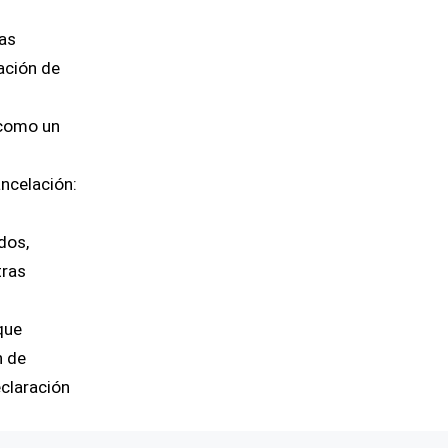
las
ación de
 como un
ancelación:
dos,
tras
que
n de
eclaración